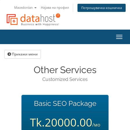
Macedonian
Најава на профил
Потрошувачка кошничка
Вклу
ја
нави
Прикажи мени
Other Services
Customized Services
Basic SEO Package
Tk.20000.00
/мо