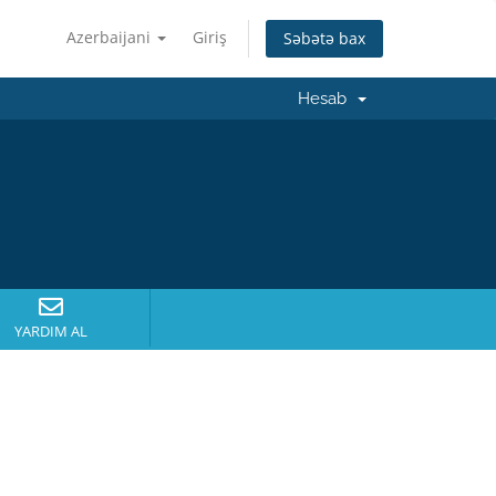
Azerbaijani
Giriş
Səbətə bax
Hesab
YARDIM AL