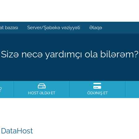
t bazası
Server/Şəbəkə vəziyyəti
Əlaqə
Sizə necə yardımçı ola bilərəm?
?
HOST ƏLDƏ ET
ÖDƏNIŞ ET
 DataHost