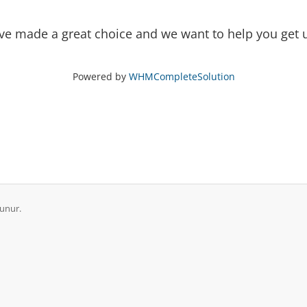
made a great choice and we want to help you get up
Powered by
WHMCompleteSolution
runur.