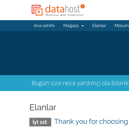
Ana səhifə
Mağaza
Elanlar
Məluma
Bugün sizə necə yardımçı ola bilərik
Elanlar
Thank you for choosing
İyl 1st